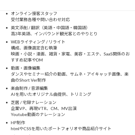
業界：コンサルティング、不動産、イベント
オンライン接客スタッフ
受付業務各種や問い合わせ対応
英文添削 / 翻訳（英語・中国語・韓国語）
高3年英語、インバウンド観光客とのやりとり
WEBライティング / リライト
構成、画像選定含む執筆
映画・小説・漫画、雑貨・家電、美容・エステ、SaaS関係のお
すすめ記事やDM
動画・画像編集
ダンスやセミナー紹介の動画、サムネ・アイキャッチ画像、楽
曲のShort Ver制作
楽曲制作 / 音源編集
AIを用いたオリジナル曲提供、トリミング
芝居 / 宅録ナレーション
企業VP、再現VTR、CM、MV出演
Youtube動画のナレーション
HP制作
htmlやCSSを用いたポートフォリオや商品紹介サイト