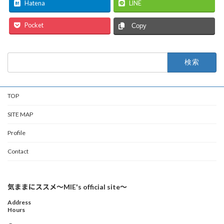
Hatena
LINE
Pocket
Copy
検
索:
TOP
SITE MAP
Profile
Contact
気ままにススメ〜MIE's official site〜
Address
Hours